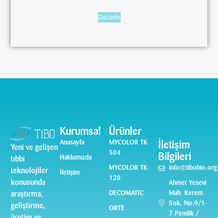
Details
Kurumsal
Ürünler
Anasayfa
MYCOLOR TK
İletişim
Yeni ve gelişen
504
Bilgileri
Hakkımızda
tıbbi
MYCOLOR TK
info@tibobio.org
teknolojiler
İletişim
120
konusunda
Ahmet Yesevi
DECOMATIC
Mah. Kerem
araştırma,
Sok. No:9/1-
geliştirme,
ORTE
7 Pendik /
üretim ve