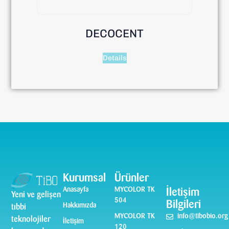
DECOCENT
Details
Kurumsal
Ürünler
Anasayfa
MYCOLOR TK
İletişim
Yeni ve gelişen
504
Bilgileri
Hakkımızda
tıbbi
MYCOLOR TK
info@tibobio.org
teknolojiler
İletişim
120