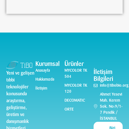
Kurumsal
Ürünler
Anasayfa
MYCOLOR TK
İletişim
Yeni ve gelişen
504
Bilgileri
Hakkımızda
tıbbi
MYCOLOR TK
info@tibobio.org
teknolojiler
İletişim
120
konusunda
Ahmet Yesevi
DECOMATIC
Mah. Kerem
araştırma,
Sok. No:9/1-
geliştirme,
ORTE
7 Pendik /
üretim ve
İSTANBUL
danışmanlık
Bizi
hizmetleri