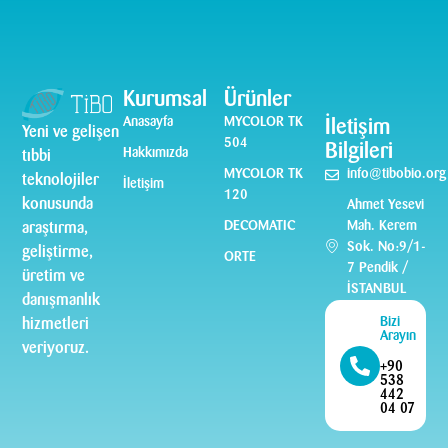
Kurumsal
Ürünler
Anasayfa
MYCOLOR TK
İletişim
Yeni ve gelişen
504
Bilgileri
Hakkımızda
tıbbi
MYCOLOR TK
info@tibobio.org
teknolojiler
İletişim
120
konusunda
Ahmet Yesevi
DECOMATIC
Mah. Kerem
araştırma,
Sok. No:9/1-
geliştirme,
ORTE
7 Pendik /
üretim ve
İSTANBUL
danışmanlık
Bizi
hizmetleri
Arayın
veriyoruz.
+90
538
442
04 07