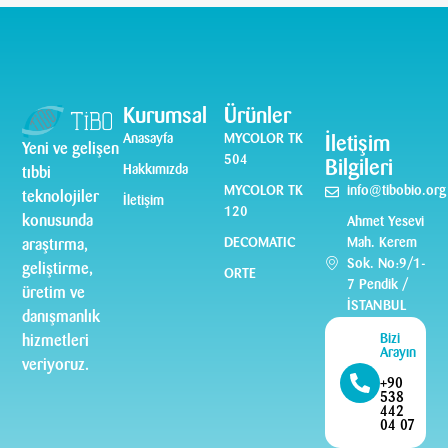
Kurumsal
Ürünler
Anasayfa
MYCOLOR TK
İletişim
Yeni ve gelişen
504
Bilgileri
Hakkımızda
tıbbi
MYCOLOR TK
info@tibobio.org
teknolojiler
İletişim
120
konusunda
Ahmet Yesevi
DECOMATIC
Mah. Kerem
araştırma,
Sok. No:9/1-
geliştirme,
ORTE
7 Pendik /
üretim ve
İSTANBUL
danışmanlık
Bizi
hizmetleri
Arayın
veriyoruz.
+90
538
442
04 07